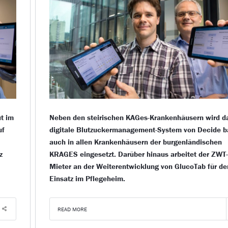
ut im
Neben den steirischen KAGes-Krankenhäusern wird d
uf
digitale Blutzuckermanagement-System von Decide b
auch in allen Krankenhäusern der burgenländischen
z
KRAGES eingesetzt. Darüber hinaus arbeitet der ZWT
Mieter an der Weiterentwicklung von GlucoTab für de
Einsatz im Pflegeheim.
READ MORE