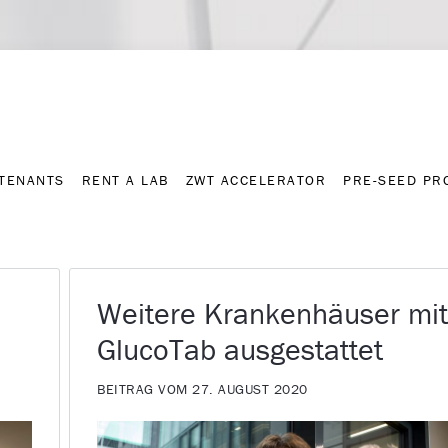
Contact
Press archive
C
TENANTS
RENT A LAB
ZWT ACCELERATOR
PRE-SEED P
TENANTS
RENT A LAB
ZWT ACCELERATOR
PRE-SEED P
Weitere Krankenhäuser mi
GlucoTab ausgestattet
BEITRAG VOM 27. AUGUST 2020