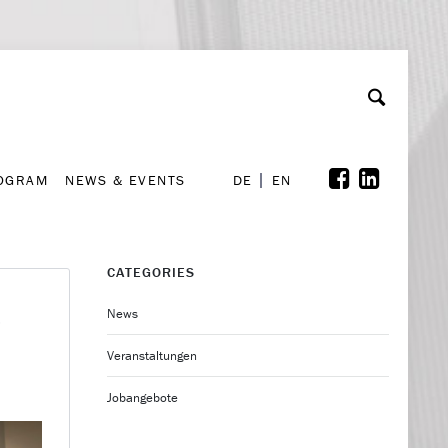
A
ollaboration & Partnerships
Font Size
A
A
ROGRAM
NEWS & EVENTS
DE
EN
ROGRAM
NEWS & EVENTS
DE
EN
CATEGORIES
t
News
Veranstaltungen
Jobangebote