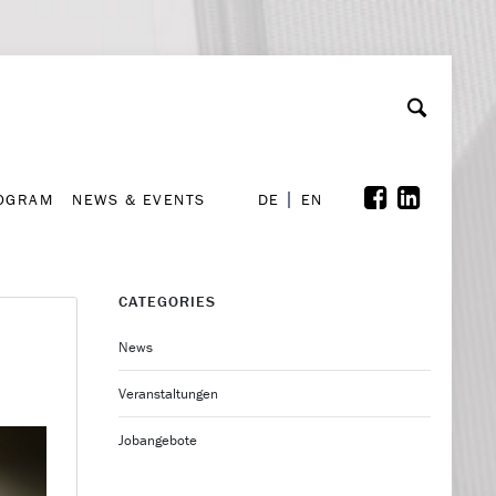
A
ollaboration & Partnerships
Font Size
A
A
ROGRAM
NEWS & EVENTS
DE
EN
ROGRAM
NEWS & EVENTS
DE
EN
CATEGORIES
News
Veranstaltungen
Jobangebote