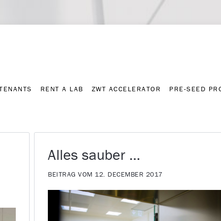
Contact
Press archive
C
TENANTS
RENT A LAB
ZWT ACCELERATOR
PRE-SEED P
TENANTS
RENT A LAB
ZWT ACCELERATOR
PRE-SEED P
Alles sauber …
BEITRAG VOM 12. DECEMBER 2017