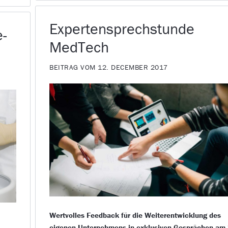
Expertensprechstunde
e-
MedTech
BEITRAG VOM 12. DECEMBER 2017
Wertvolles Feedback für die Weiterentwicklung des
eigenen Unternehmens in exklusiven Gesprächen am 