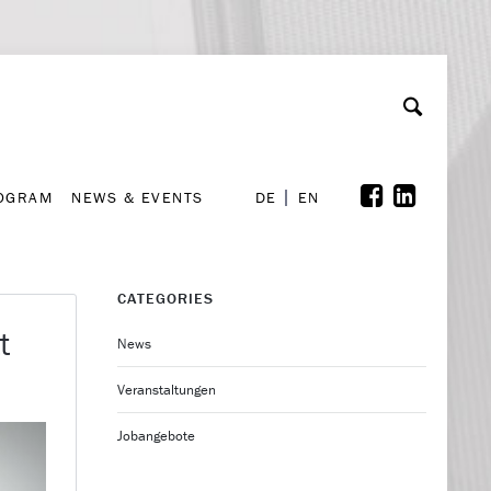
A
ollaboration & Partnerships
Font Size
A
A
ROGRAM
NEWS & EVENTS
DE
EN
ROGRAM
NEWS & EVENTS
DE
EN
CATEGORIES
t
News
Veranstaltungen
Jobangebote