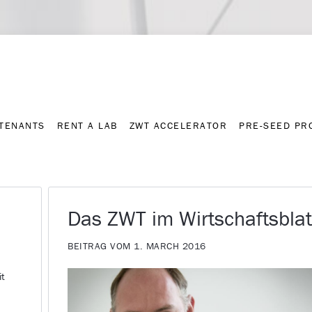
Contact
Press archive
C
TENANTS
RENT A LAB
ZWT ACCELERATOR
PRE-SEED P
TENANTS
RENT A LAB
ZWT ACCELERATOR
PRE-SEED P
Das ZWT im Wirtschaftsblat
BEITRAG VOM 1. MARCH 2016
it