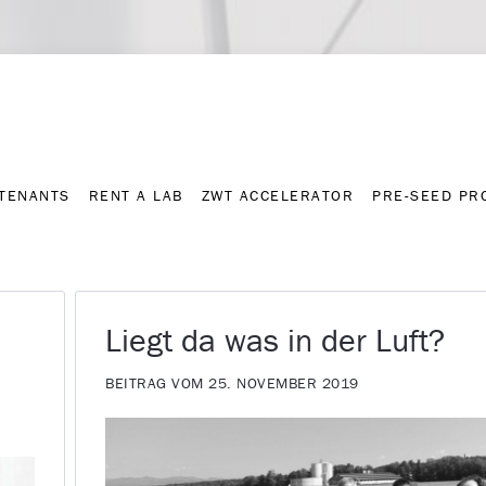
Contact
Press archive
C
TENANTS
RENT A LAB
ZWT ACCELERATOR
PRE-SEED P
TENANTS
RENT A LAB
ZWT ACCELERATOR
PRE-SEED P
Liegt da was in der Luft?
BEITRAG VOM 25. NOVEMBER 2019