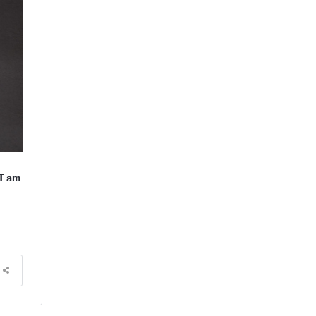
WT am