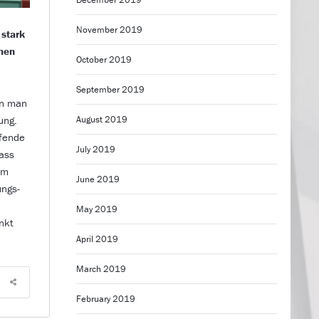
November 2019
 stark
chen
October 2019
September 2019
en man
ung.
August 2019
ifende
July 2019
ass
im
June 2019
ungs-
May 2019
nkt
April 2019
March 2019
February 2019