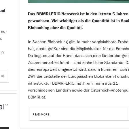
auf
Das BBMRI-ERIC-Netzwerk ist in den letzten 5 Jahren
gewachsen. Viel wichtiger als die Quantität ist in Sa
Biobanking aber die Qualität.
 nur
n.
In Sachen Biobanking gilt: Je mehr vergleichbare Prob
hat, desto größer sind die Möglichkeiten für die Forsch
 in
Da liegt es auf der Hand, dass sich eine länderübergre
Zusammenarbeit lohnt – und einheitliche Standards. D
dies europaweit umgesetzt wird, darum kümmern sich 
ZWT die Leitstelle der Europäischen Biobanken-Forsch
infrastruktur BBMRI-ERIC mit ihrem Team aus 11
verschiedenen Ländern sowie der Österreich-Knotenpu
BBMRI.at.
al“
READ MORE