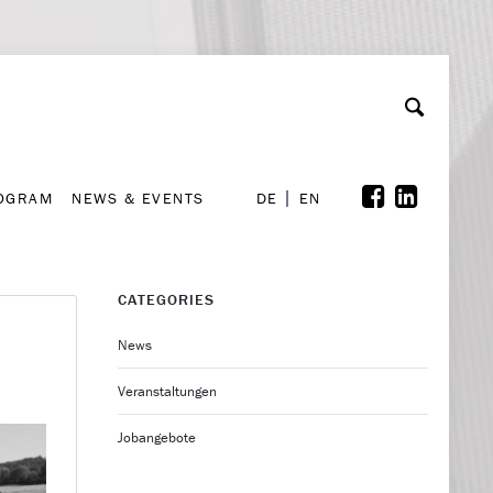
A
ollaboration & Partnerships
Font Size
A
A
ROGRAM
NEWS & EVENTS
DE
EN
ROGRAM
NEWS & EVENTS
DE
EN
CATEGORIES
News
Veranstaltungen
Jobangebote