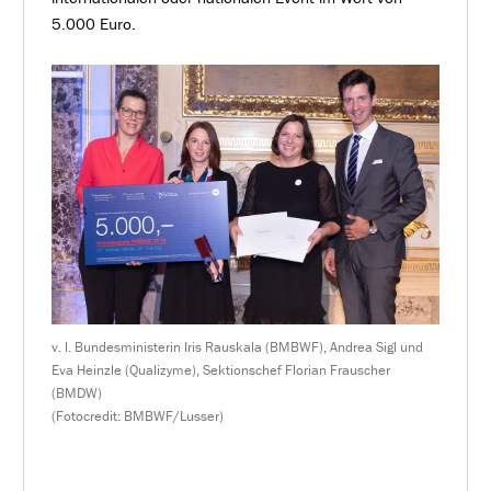
5.000 Euro.
v. l. Bundesministerin Iris Rauskala (BMBWF), Andrea Sigl und
Eva Heinzle (Qualizyme), Sektionschef Florian Frauscher
(BMDW)
(Fotocredit: BMBWF/Lusser)