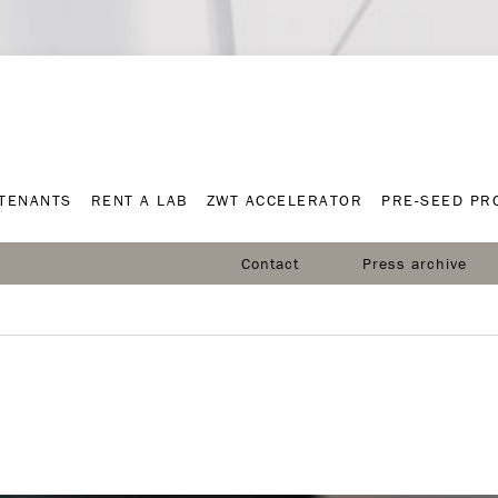
TENANTS
RENT A LAB
ZWT ACCELERATOR
PRE-SEED P
TENANTS
RENT A LAB
ZWT ACCELERATOR
PRE-SEED P
Contact
Press archive