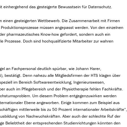
it einhergehend das gesteigerte Bewusstsein für Datenschutz.
n einen gesteigerten Wettbewerb. Die Zusammenarbeit mit Firmen
nd Produktionsprozesse müssen angepasst werden. Von den einzelnen
 oder pharmazeutisches Know-how gefordert, sondern auch ein
le Prozesse. Doch sind hochqualifizierte Mitarbeiter zur wahren
el an Fachpersonal deutlich spürbar, wie Johann Harer,
, bestätigt. Denn nahezu alle Mitgliedsfirmen der HTS klagen über
speziell im Bereich Softwareentwicklung, Ingenieurswesen,
er auch im Pflegebereich und der Physiotherapie fehlen Fachkräfte.
achstumsproblem. Um diesem Problem entgegenzuwirken werden
f internationaler Ebene angeworben. Einige kommen zum Beispiel aus
äftigen mittlerweile bis zu 50 Prozent internationaler Arbeitskräfte“
r Ausbildung von Nachwuchskräften. Aber auch der schlechte Ruf der
ge Beliebtheit der entsprechenden Studienrichtungen könnten den