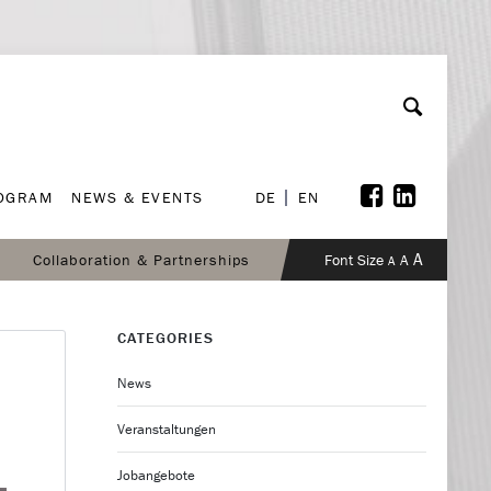
ROGRAM
NEWS & EVENTS
DE
EN
ROGRAM
NEWS & EVENTS
DE
EN
A
Collaboration & Partnerships
Font Size
A
A
CATEGORIES
News
Veranstaltungen
Jobangebote