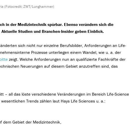
ria (Fotocredit: ZWT/Lunghammer)
ch in der Medizintechnik spürbar. Ebenso verändern sich die
g. Aktuelle Studien und Branchen-Insider geben Einblick.
änderten sich nicht nur einzelne Berufsbilder, Anforderungen an Life-
rnehmensinterne Prozesse unterliegen einem Wandel, wie u. a. der
oitte
zeigt. Welche Anforderungen nun an qualifizierte Fachkräfte der
technischen Neuerungen auf diesem Gebiet anzutreffen sind, das
ritt – all das löste verschiedene Veränderungen im Bereich Life-Science
esentlichen Trends zählen laut Hays Life Sciences u. a.:
auf dem Gebiet der Medizintechnik,