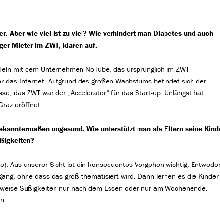
r. Aber wie viel ist zu viel? Wie verhindert man Diabetes und auch
er Mieter im ZWT, klären auf.
deln mit dem Unternehmen NoTube, das ursprünglich im ZWT
er das Internet. Aufgrund des großen Wachstums befindet sich der
se, das ZWT war der „Accelerator“ für das Start-up. Unlängst hat
Graz eröffnet.
ekanntermaßen ungesund. Wie unterstützt man als Eltern seine Kind
üßigkeiten?
): Aus unserer Sicht ist ein konsequentes Vorgehen wichtig. Entwede
gang, ohne dass das groß thematisiert wird. Dann lernen es die Kinder
elsweise Süßigkeiten nur nach dem Essen oder nur am Wochenende.
n.