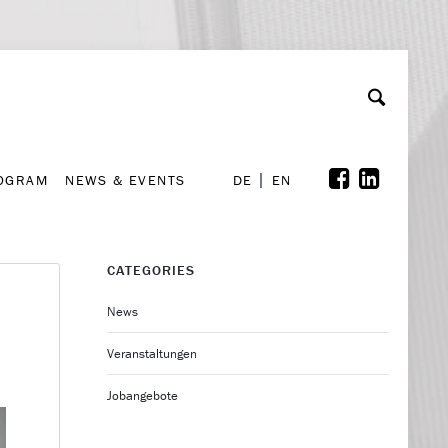
A
ollaboration & Partnerships
Font Size
A
A
ROGRAM
NEWS & EVENTS
DE
EN
ROGRAM
NEWS & EVENTS
DE
EN
CATEGORIES
News
Veranstaltungen
Jobangebote