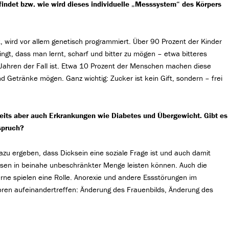
indet bzw. wie wird dieses individuelle „Messsystem“ des Körpers
 wird vor allem genetisch programmiert. Über 90 Prozent der Kinder
gt, dass man lernt, scharf und bitter zu mögen – etwa bitteres
Jahren der Fall ist. Etwa 10 Prozent der Menschen machen diese
d Getränke mögen. Ganz wichtig: Zucker ist kein Gift, sondern – frei
eits aber auch Erkrankungen wie Diabetes und Übergewicht. Gibt es
spruch?
zu ergeben, dass Dicksein eine soziale Frage ist und auch damit
en in beinahe unbeschränkter Menge leisten können. Auch die
e spielen eine Rolle. Anorexie und andere Essstörungen im
toren aufeinandertreffen: Änderung des Frauenbilds, Änderung des