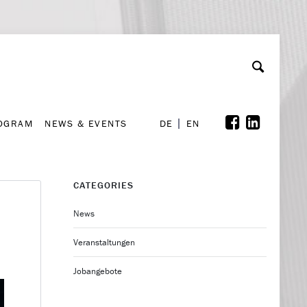
A
ollaboration & Partnerships
Font Size
A
A
ROGRAM
NEWS & EVENTS
DE
EN
ROGRAM
NEWS & EVENTS
DE
EN
CATEGORIES
News
Veranstaltungen
Jobangebote