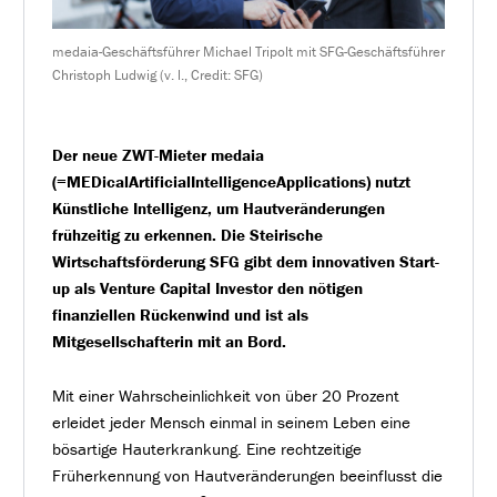
medaia-Geschäftsführer Michael Tripolt mit SFG-Geschäftsführer
Christoph Ludwig (v. l., Credit: SFG)
Der neue ZWT-Mieter medaia
(=MEDicalArtificialIntelligenceApplications) nutzt
Künstliche Intelligenz, um Hautveränderungen
frühzeitig zu erkennen. Die Steirische
Wirtschaftsförderung SFG gibt dem innovativen Start-
up als Venture Capital Investor den nötigen
finanziellen Rückenwind und ist als
Mitgesellschafterin mit an Bord.
Mit einer Wahrscheinlichkeit von über 20 Prozent
erleidet jeder Mensch einmal in seinem Leben eine
bösartige Hauterkrankung. Eine rechtzeitige
Früherkennung von Hautveränderungen beeinflusst die