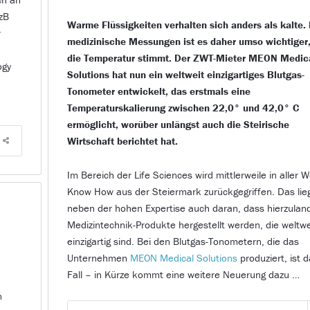
(zB
Warme Flüssigkeiten verhalten sich anders als kalte. 
r
medizinische Messungen ist es daher umso wichtiger
die Temperatur stimmt. Der ZWT-Mieter MEON Medic
ogy
Solutions hat nun ein weltweit einzigartiges Blutgas-
Tonometer entwickelt, das erstmals eine
Temperaturskalierung zwischen 22,0° und 42,0° C
ermöglicht, worüber unlängst auch die Steirische
Wirtschaft berichtet hat.
Im Bereich der Life Sciences wird mittlerweile in aller W
Know How aus der Steiermark zurückgegriffen. Das lie
neben der hohen Expertise auch daran, dass hierzulan
Medizintechnik-Produkte hergestellt werden, die weltwe
einzigartig sind. Bei den Blutgas-Tonometern, die das
Unternehmen
MEON Medical Solutions
produziert, ist 
Fall – in Kürze kommt eine weitere Neuerung dazu …
n