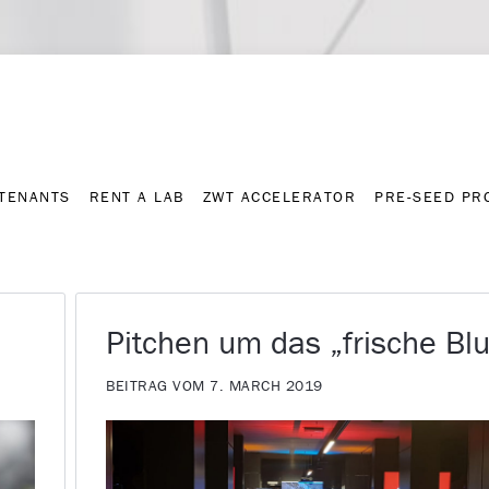
Contact
Press archive
C
TENANTS
RENT A LAB
ZWT ACCELERATOR
PRE-SEED P
TENANTS
RENT A LAB
ZWT ACCELERATOR
PRE-SEED P
Pitchen um das „frische Blu
BEITRAG VOM 7. MARCH 2019