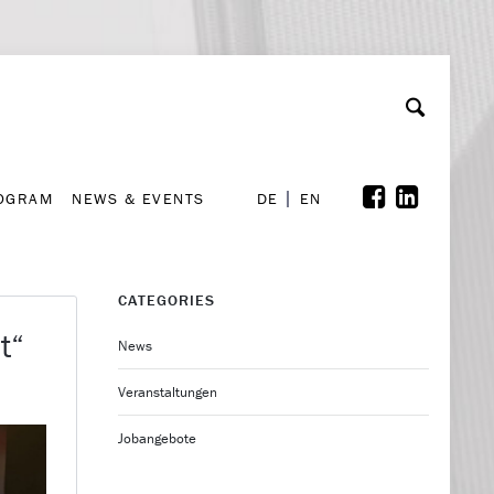
A
ollaboration & Partnerships
Font Size
A
A
ROGRAM
NEWS & EVENTS
DE
EN
ROGRAM
NEWS & EVENTS
DE
EN
CATEGORIES
t“
News
Veranstaltungen
Jobangebote