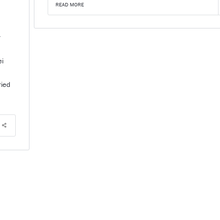
READ MORE
r
ei
ried