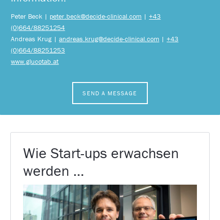
Peter Beck |
peter.beck@decide-clinical.com
|
+43
(0)664/88251254
Andreas Krug |
andreas.krug@decide-clinical.com
|
+43
(0)664/88251253
www.glucotab.at
SEND A MESSAGE
Wie Start-ups erwachsen
werden …