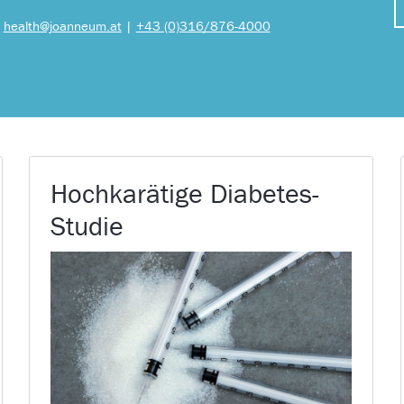
|
health@joanneum.at
|
+43 (0)316/876-4000
Hochkarätige Diabetes-
Studie