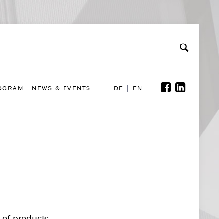
A
ollaboration & Partnerships
Font Size
A
A
ROGRAM
NEWS & EVENTS
DE
EN
ROGRAM
NEWS & EVENTS
DE
EN
 of products