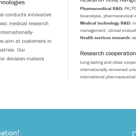
chnologies
Pharmaceutical R&D:
PK/PD/
es conducts innovative
bioanalysis, pharmaceutical 
asic medical research
Medical technology R&D:
me
management, clinical evaluati
nternationally-
Health services research:
se
es aim at customers in
stries. Our
Research cooperatio
for decision-makers
Long lasting and close coope
internationally renowned univ
international pharmaceutica
ation!